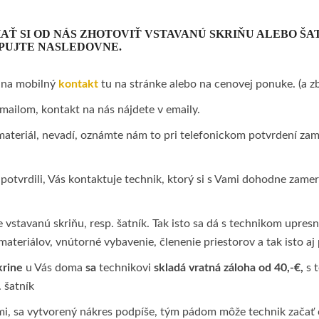
HAŤ SI OD NÁS ZHOTOVIŤ VSTAVANÚ SKRIŇU ALEBO Š
PUJTE NASLEDOVNE.
s na mobilný
kontakt
tu na stránke alebo na cenovej ponuke. (a z
mailom, kontakt na nás nájdete v emaily.
materiál, nevadí, oznámte nám to pri telefonickom potvrdení zam
potvrdili, Vás kontaktuje technik, ktorý si s Vami dohodne zame
 vstavanú skriňu, resp. šatník. Tak isto sa dá s technikom upresn
a materiálov, vnútorné vybavenie, členenie priestorov a tak isto aj
krine
u Vás doma
sa
technikovi
skladá vratná záloha od 40,-€,
s 
 šatník
mi, sa vytvorený nákres podpíše, tým pádom môže technik začať 