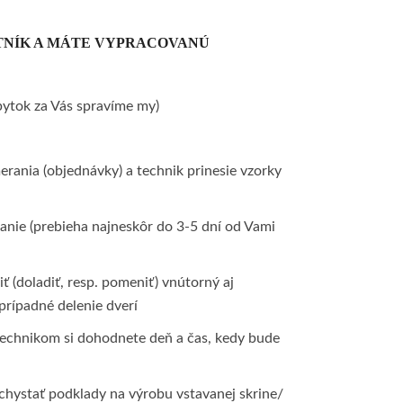
ATNÍK A MÁTE VYPRACOVANÚ
bytok za Vás spravíme my)
erania (objednávky) a technik prinesie vzorky
ranie (prebieha najneskôr do 3-5 dní od Vami
iť (doladiť, resp. pomeniť) vnútorný aj
 prípadné delenie dverí
technikom si dohodnete deň a čas, kedy bude
chystať podklady na výrobu vstavanej skrine/