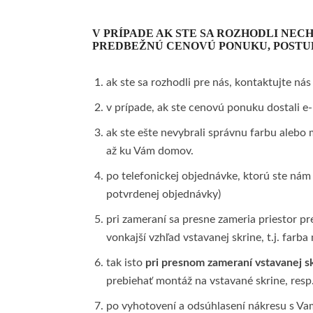
V PRÍPADE AK STE SA ROZHODLI NEC
PREDBEŽNÚ CENOVÚ PONUKU, POSTU
ak ste sa rozhodli pre nás, kontaktujte ná
v prípade, ak ste cenovú ponuku dostali e-
ak ste ešte nevybrali správnu farbu alebo 
až ku Vám domov.
po telefonickej objednávke, ktorú ste nám 
potvrdenej objednávky)
pri zameraní sa presne zameria priestor pre
vonkajší vzhľad vstavanej skrine, t.j. farb
tak isto
pri presnom zameraní vstavanej s
prebiehať montáž na vstavané skrine, resp.
po vyhotovení a odsúhlasení nákresu s Va