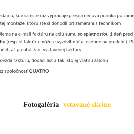
edajňu, kde sa ešte raz vypracuje presná cenová ponuka po zamer
tej montáže, ktorú ste si dohodli pri zameraní s technikom
leme na e-mail faktúru na celú sumu
so splatnosťou 1 deň pred
ohu
(resp. si faktúru môžete vyzdvihnúť aj osobne na predajni). P
et, až po obdržaní vystavenej faktúry
zdá faktúru, dodací list a tak isto aj vratnú zálohu
cez spoločnosť
QUATRO
Fotogaléria
vstavané skrine