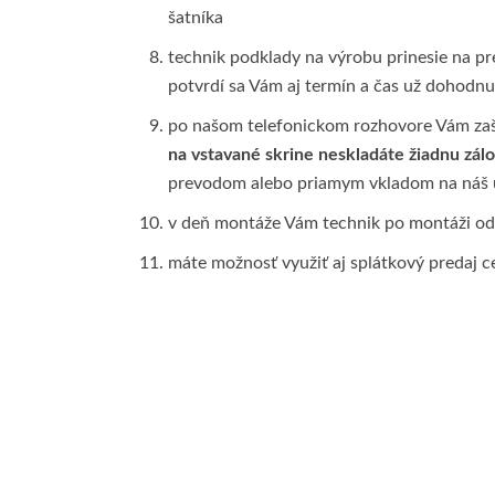
šatníka
technik podklady na výrobu prinesie na pr
potvrdí sa Vám aj termín a čas už dohodnu
po našom telefonickom rozhovore Vám zaš
na vstavané skrine neskladáte žiadnu zál
prevodom alebo priamym vkladom na náš úč
v deň montáže Vám technik po montáži odov
máte možnosť využiť aj splátkový predaj 