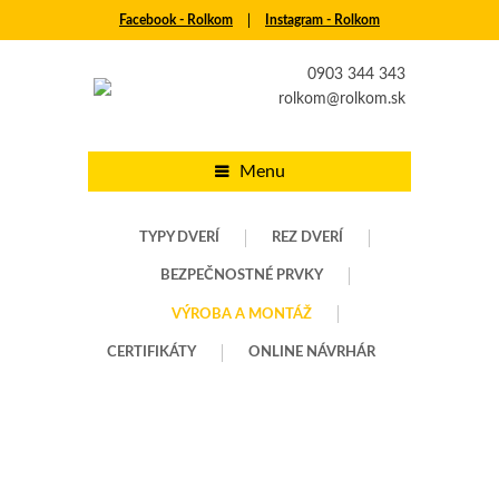
Facebook - Rolkom
│
Instagram - Rolkom
0903 344 343
rolkom@rolkom.sk
Menu
TYPY DVERÍ
REZ DVERÍ
BEZPEČNOSTNÉ PRVKY
VÝROBA A MONTÁŽ
CERTIFIKÁTY
ONLINE NÁVRHÁR