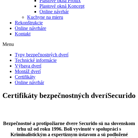
Plastové okná Prolux
Plastové okná Koncept
Online návrhár
Kuchyne na mieru
Rekonštrukcie
Online návrháre
Kontakt
Menu
Typy bezpečnostných dverí
Technické informácie
Výbava dverí
Montáž dverí
Certifikáty
Online návrhár
Certifikáty bezpečnostných dverí
Securido
Bezpečnostné a protipožiarne dvere Securido sú na slovenskom
trhu už od roku 1996. Boli vyvinuté v spolupráci s
Kriminalistickým a expertíznym ústavom a sú podložené