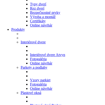
Typy dverí
Rez dverí
Bezpečnostné prvky
Výroba a montáž
Certifikáty
Online návrhár
Produkty
Interiérové dvere
Interiérové dvere Atvyn
Fotogaléria
Online návrhár
Parkety a podlahy
Vzory parkiet
Fotogaléria
Online návrhár
Plastové okná