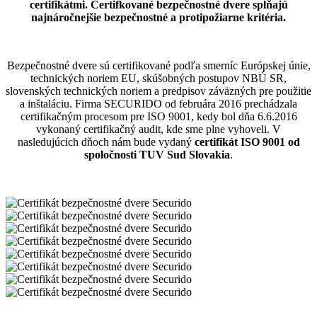
certifikátmi. Certifkované bezpečnostné dvere spĺňajú
najnáročnejšie bezpečnostné a protipožiarne kritéria.
Bezpečnostné dvere sú certifikované podľa smerníc Európskej únie,
technických noriem EU, skúšobných postupov NBÚ SR,
slovenských technických noriem a predpisov záväzných pre použitie
a inštaláciu. Firma SECURIDO od februára 2016 prechádzala
certifikačným procesom pre ISO 9001, kedy bol dňa 6.6.2016
vykonaný certifikačný audit, kde sme plne vyhoveli. V
nasledujúcich dňoch nám bude vydaný
certifikát ISO 9001 od
spoločnosti TUV Sud Slovakia
.