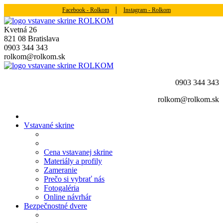
Facebook - Rolkom
│
Instagram - Rolkom
Kvetná 26
821 08 Bratislava
0903 344 343
rolkom@rolkom.sk
0903 344 343
rolkom@rolkom.sk
Vstavané skrine
Cena vstavanej skrine
Materiály a profily
Zameranie
Prečo si vybrať nás
Fotogaléria
Online návrhár
Bezpečnostné dvere