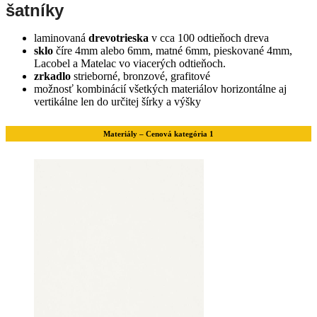
šatníky
laminovaná
drevotrieska
v cca 100 odtieňoch dreva
sklo
číre 4mm alebo 6mm, matné 6mm, pieskované 4mm,
Lacobel a Matelac vo viacerých odtieňoch.
zrkadlo
strieborné, bronzové, grafitové
možnosť kombinácií všetkých materiálov horizontálne aj
vertikálne len do určitej šírky a výšky
Materiály – Cenová kategória 1