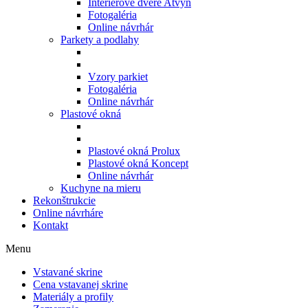
Interiérové dvere Atvyn
Fotogaléria
Online návrhár
Parkety a podlahy
Vzory parkiet
Fotogaléria
Online návrhár
Plastové okná
Plastové okná Prolux
Plastové okná Koncept
Online návrhár
Kuchyne na mieru
Rekonštrukcie
Online návrháre
Kontakt
Menu
Vstavané skrine
Cena vstavanej skrine
Materiály a profily