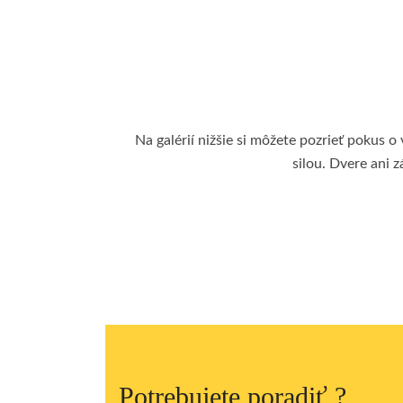
Na galérií nižšie si môžete pozrieť pokus 
silou. Dvere ani 
Potrebujete poradiť ?