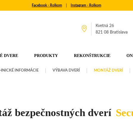
Facebook - Rolkom
│
Instagram - Rolkom
Kvetná 26
821 08 Bratislava
É DVERE
PRODUKTY
REKONŠTRUKCIE
ON
HNICKÉ INFORMÁCIE
VÝBAVA DVERÍ
MONTÁŽ DVERÍ
áž bezpečnostných dverí
Sec