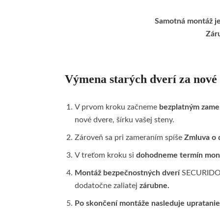
Samotná montáž je 
Zár
Výmena starých dverí za nové
V prvom kroku začneme
bezplatným zame
nové dvere, šírku vašej steny.
Zároveň sa pri zameraním spíše
Zmluva o 
V treťom kroku si
dohodneme termín mon
Montáž bezpečnostných dverí
SECURIDO t
dodatočne zaliatej
zárubne.
Po skončení montáže nasleduje upratanie