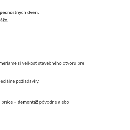
zpečnostných dverí.
áže,
meriame si veľkosť stavebného otvoru pre
peciálne požiadavky.
e práce –
demontáž
pôvodne alebo