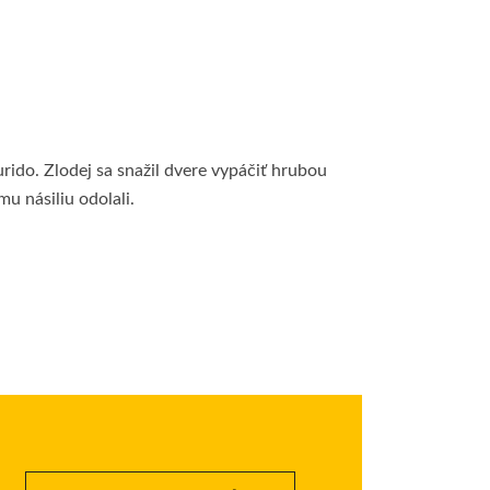
rido. Zlodej sa snažil dvere vypáčiť hrubou
u násiliu odolali.