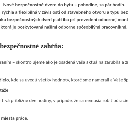
Nové bezpečnostné dvere do bytu – pohodlne, za pár hodín.
rýchla a flexibilná v závislosti od stavebného otvoru a typu be
uka bezpečnostných dverí platí iba pri prevedení odbornej mont
ktorá je poskytovaná našimi odborne spôsobilými pracovníkmi.
 bezpečnostné zahŕňa:
raním
– skontrolujeme ako je osadená vaša aktuálna zárubňa a z
dielo
, kde sa uvedú všetky hodnoty, ktoré sme namerali a Vaše š
táže
rvá približne dve hodiny, v prípade, že sa nemusia robiť búraci
 miesta práce.